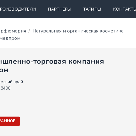
РОИЗВОДИТЕЛИ
ПАРТНЁРЫ
ТАРИФЫ
КОНТАКТ
 парфюмерия
Натуральная и органическая косметика
лмедпром
шленно-торговая компания
ом
мский край
18400
РАННОЕ