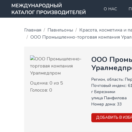
О НАС
П
Главная
Павильоны
Красота, косметика и
ООО Промышленно-торговая компания Ура
ООО Промы
Уралмедпр
Регион, область:
Пер
Оценка:
0
из 5
Почтовый индекс:
6
Голосов:
0
г Березники
улица Панфилова
Номер дома:
33
ДОБАВИТЬ В ИЗБ