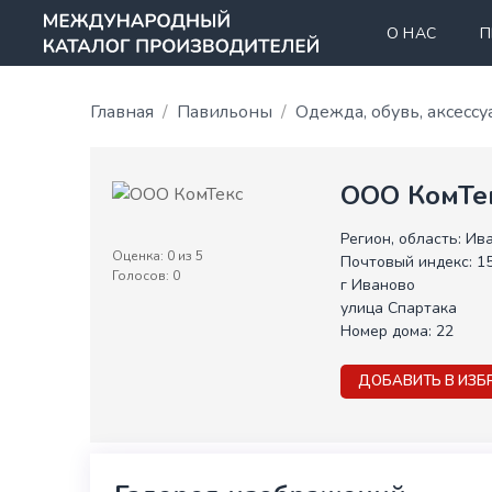
О НАС
П
Главная
Павильоны
Одежда, обувь, аксесс
ООО КомТе
Регион, область:
Ива
Оценка:
0
из 5
Почтовый индекс:
1
Голосов:
0
г Иваново
улица Спартака
Номер дома:
22
ДОБАВИТЬ В ИЗБ