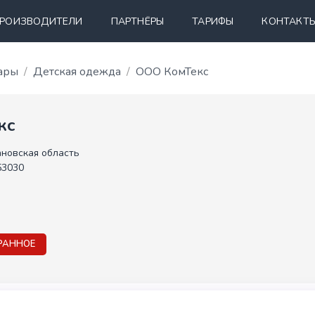
РОИЗВОДИТЕЛИ
ПАРТНЁРЫ
ТАРИФЫ
КОНТАКТ
уары
Детская одежда
ООО КомТекс
кс
новская область
53030
РАННОЕ