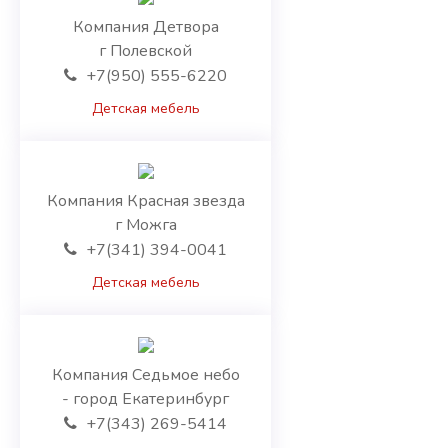
Томская область
Компания Детвора
Тульская область
г Полевской
Тюменская область
+7(950) 555-6220
Удмуртская Республики
Ульяновская область
Детская мебель
Хабаровский край
Ханты-Мансийский автономный округ - Югра
Челябинская область
Компания Красная звезда
Чеченская Республика
г Можга
Чувашская Республики
+7(341) 394-0041
Чукотский автономный округ
Ямало-Ненецкий автономный округ
Детская мебель
Ярославская область
Армения
Арагацотнская область
Араратская область
Компания Седьмое небо
Армавирская область
- город Екатеринбург
Вайоцдзорская область
+7(343) 269-5414
Гехаркуникская область