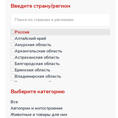
Введите страну/регион
Россия
Алтайский край
Амурская область
Архангельская область
Астраханская область
Белгородская область
Брянская область
Владимирская область
Волгоградская область
Вологодская область
Выберите категорию
Воронежская область
Еврейская автономная область
Все
Забайкальский край
Автопром и мотостроение
Ивановская область
Животные и товары для них