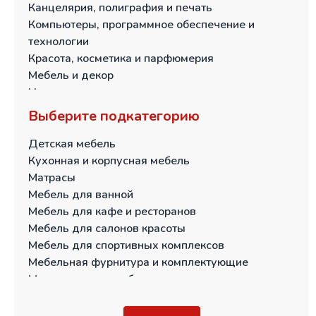
Иркутская область
Канцелярия, полиграфия и печать
Кабардино-Балкарская Республика
Компьютеры, программное обеспечение и
Калининградская область
технологии
Калужская область
Красота, косметика и парфюмерия
Камчатский край
Мебель и декор
Карачаево-Черкесская Республика
Непродовольственные товары для дома и дачи
Кемеровская область
Общественное питание и торговля
Выберите подкатегорию
Кировская область
Одежда, обувь, аксессуары
Костромская область
Пищевая промышленность и переработка
Детская мебель
Краснодарский край
Продукты питания и напитки
Кухонная и корпусная мебель
Красноярский край
Промышленное сырье и оборудование
Матрасы
Курганская область
Сельское хозяйство
Мебель для ванной
Курская область
Спорт, туризм и развлечения
Мебель для кафе и ресторанов
Липецкая область
Строительство и отделка
Мебель для салонов красоты
Магаданская область
Тара и упаковка
Мебель для спортивных комплексов
Москва и Московская область
Текстиль и ткани
Мебельная фурнитура и комплектующие
Мурманская область
Товары для детей и игрушки
Металлическая мебель
Ненецкий автономный округ
Мягкая мебель
Нижегородская область
Офисная мебель