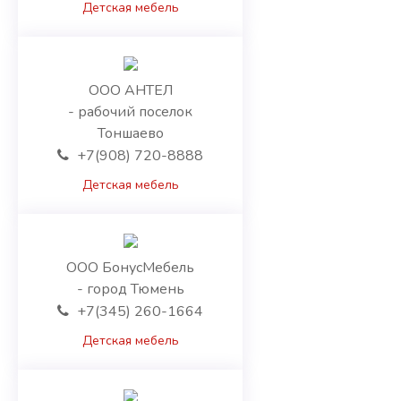
Детская мебель
Ереван
Котайкская область
Лорийская область
Сюникская область
ООО АНТЕЛ
Тавушская область
- рабочий поселок
Ширакская область
Тоншаево
Белоруссия
+7(908) 720-8888
Брестская область
Детская мебель
Витебская область
Гомельская область
Гродненская область
Минск
ООО БонусМебель
Минская область
- город Тюмень
Могилевская область
+7(345) 260-1664
Казахстан
Акмолинская область
Детская мебель
Актюбинская область
Алматинская область