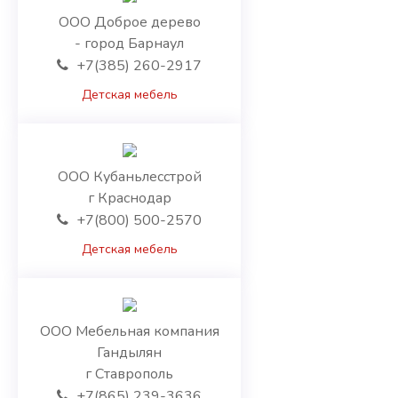
Алматы
ООО Доброе дерево
Атырауская область
- город Барнаул
Восточно-Казахстанская область
+7(385) 260-2917
Жамбылская область
Западно-Казахстанская область
Детская мебель
Карагандинская область
Костанайская область
Кызылординская область
Мангистауская область
ООО Кубаньлесстрой
Нур-Султан
г Краснодар
Павлодарская область
+7(800) 500-2570
Северо-Казахстанская область
Детская мебель
Туркестанская область
Шымкент
Киргизия
Баткенская область
ООО Мебельная компания
Бишкек
Гандылян
Джалал-Абадская область
г Ставрополь
Иссык-Кульская область
+7(865) 239-3636