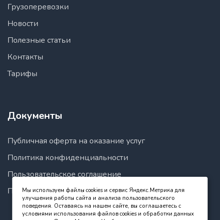
Ставропольский край
Грузоперевозки
Тамбовская область
Новости
Тверская область
Томская область
Полезные статьи
Тульская область
Контакты
Тюменская область
Тарифы
Удмуртская Республики
Ульяновская область
Хабаровский край
Ханты-Мансийский автономный округ - Югра
Документы
Челябинская область
Чеченская Республика
Публичная оферта на оказание услуг
Чувашская Республики
Чукотский автономный округ
Политика конфиденциальности
Ямало-Ненецкий автономный округ
Пользовательское соглашение
Ярославская область
Правила пользования сайтом
Мы используем файлы cookies и сервис Яндекс.Метрика для
Армения
улучшения работы сайта и анализа пользовательского
Арагацотнская область
поведения. Оставаясь на нашем сайте, вы соглашаетесь с
условиями использования файлов cookies и обработки данных
Араратская область