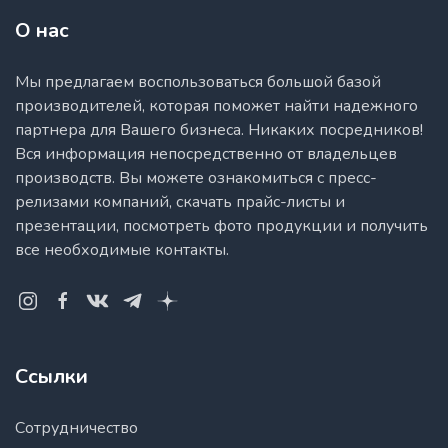
Республика Калмыкия
Республика Карелия
О нас
Республика Коми
Республика Крым
Мы предлагаем воспользоваться большой базой
Республика Марий Эл
производителей, которая поможет найти надежного
Республика Мордовии
партнера для Вашего бизнеса. Никаких посредников!
Республика Саха (Якутия)
Вся информация непосредственно от владельцев
Республика Северная Осетия-Алания
производств. Вы можете ознакомиться с пресс-
Республика Татарстан
релизами компаний, скачать прайс-листы и
Республика Тыва
презентации, посмотреть фото продукции и получить
Республика Хакасия
все необходимые контакты.
Ростовская область
Рязанская область
Самарская область
Санкт-Петербург и Ленинградская область
Саратовская область
Ссылки
Сахалинская область
Свердловская область
Сотрудничество
Смоленская область