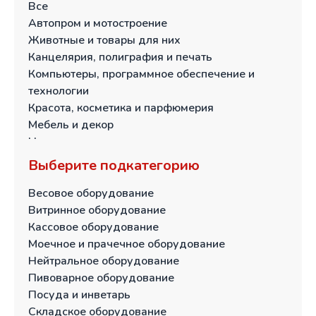
Еврейская автономная область
Все
Забайкальский край
Автопром и мотостроение
Ивановская область
Животные и товары для них
Иркутская область
Канцелярия, полиграфия и печать
Кабардино-Балкарская Республика
Компьютеры, программное обеспечение и
Калининградская область
технологии
Калужская область
Красота, косметика и парфюмерия
Камчатский край
Мебель и декор
Карачаево-Черкесская Республика
Непродовольственные товары для дома и дачи
Кемеровская область
Общественное питание и торговля
Выберите подкатегорию
Кировская область
Одежда, обувь, аксессуары
Костромская область
Пищевая промышленность и переработка
Весовое оборудование
Краснодарский край
Продукты питания и напитки
Витринное оборудование
Красноярский край
Промышленное сырье и оборудование
Кассовое оборудование
Курганская область
Сельское хозяйство
Моечное и прачечное оборудование
Курская область
Спорт, туризм и развлечения
Нейтральное оборудование
Липецкая область
Строительство и отделка
Пивоварное оборудование
Магаданская область
Тара и упаковка
Посуда и инветарь
Москва и Московская область
Текстиль и ткани
Складское оборудование