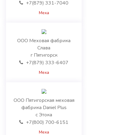
+7(879) 331-7040
Ереван
Котайкская область
Меха
Лорийская область
Сюникская область
Тавушская область
ООО Меховая фабрика
Ширакская область
Слава
Белоруссия
г Пятигорск
Брестская область
+7(879) 333-6407
Витебская область
Гомельская область
Меха
Гродненская область
Минск
Минская область
Могилевская область
ООО Пятигорская меховая
Казахстан
фабрика Daniel Plus
Акмолинская область
с Этока
Актюбинская область
+7(800) 700-6151
Алматинская область
Меха