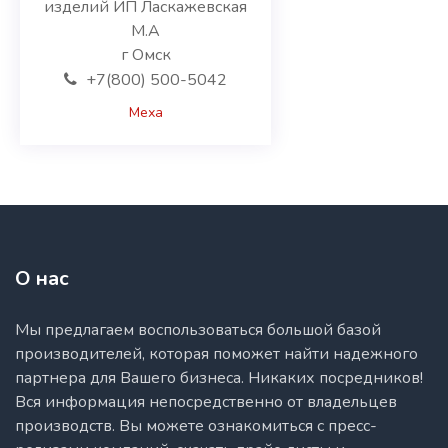
изделий ИП Ласкажевская
Нарынская область
М.А
Ош
г Омск
Ошская область
+7(800) 500-5042
Таласская область
Чуйская область
Меха
О нас
Мы предлагаем воспользоваться большой базой
производителей, которая поможет найти надежного
партнера для Вашего бизнеса. Никаких посредников!
Вся информация непосредственно от владельцев
производств. Вы можете ознакомиться с пресс-