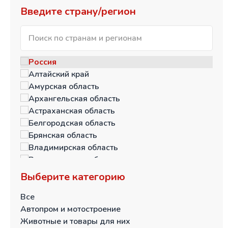
Введите страну/регион
Россия
Алтайский край
Амурская область
Архангельская область
Астраханская область
Белгородская область
Брянская область
Владимирская область
Волгоградская область
Вологодская область
Выберите категорию
Воронежская область
Еврейская автономная область
Все
Забайкальский край
Автопром и мотостроение
Ивановская область
Животные и товары для них