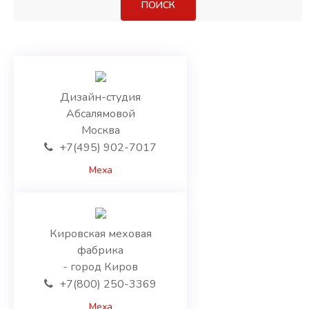
Новгородская область
Новосибирская область
Омская область
Оренбургская область
Орловская область
Пензенская область
Дизайн-студия
Пермский край
Абсалямовой
Приморский край
Москва
Псковская область
+7(495) 902-7017
Республика Адыгея
Меха
Республика Алтай
Республика Башкортостан
Республика Бурятия
Республика Дагестан
Кировская меховая
Республика Ингушетии
фабрика
Республика Калмыкия
- город Киров
Республика Карелия
+7(800) 250-3369
Республика Коми
Меха